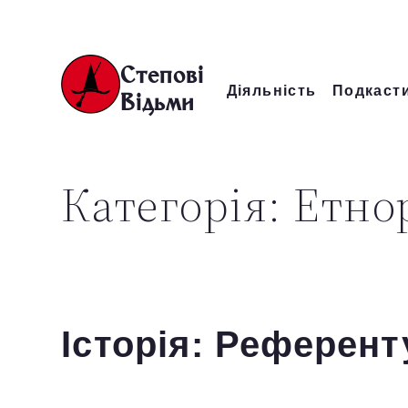
Перейти
до
Степові
Діяльність
Подкаст
вмісту
Відьми
Категорія:
Етно
Історія: Референ