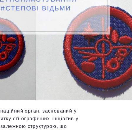
наційний орган, заснований у
итку етнографічних ініціатив у
незалежною структурою, що