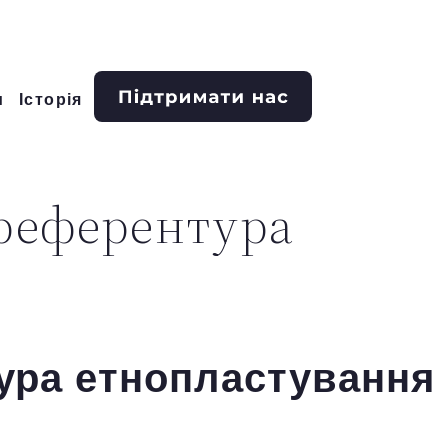
и
Історія
референтура
тура етнопластування