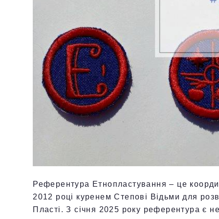
Референтура Етнопластування – це коорди
2012 році куренем Степові Відьми для розв
Пласті. З січня 2025 року референтура є 