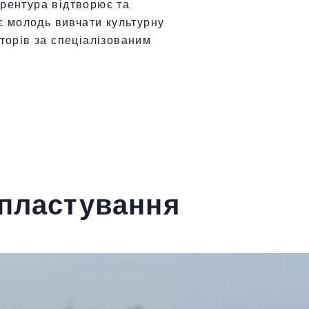
рентура відтворює та
ає молодь вивчати культурну
торів за спеціалізованим
опластування