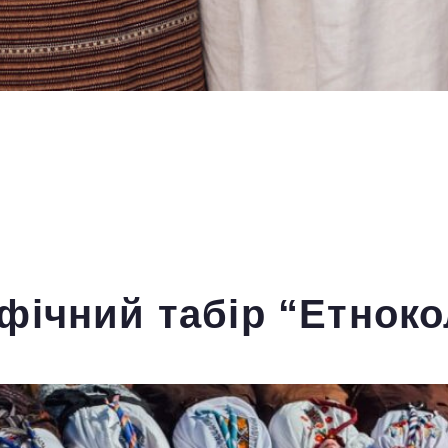
фічний табір “Етноко