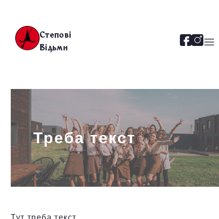
Степові
Відьми
Треба текст
Тут треба текст