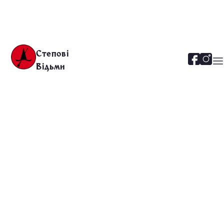
Степові
Відьми